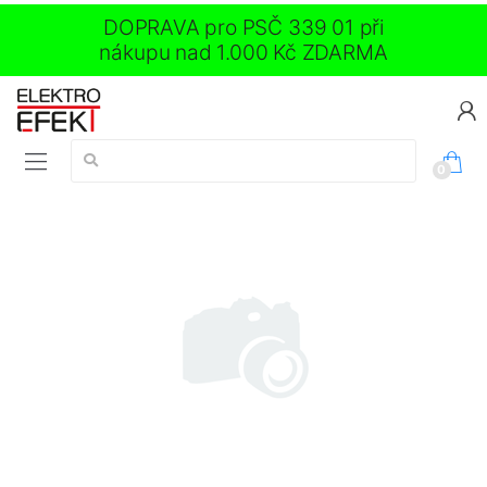
DOPRAVA pro PSČ 339 01 při
nákupu nad 1.000 Kč ZDARMA
Vyhledávání:
0