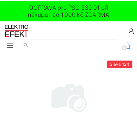
DOPRAVA pro PSČ 339 01 při
nákupu nad 1.000 Kč ZDARMA
Vyhledávání:
0
Sleva
12%