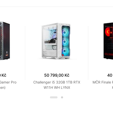
0 Kč
50 799,00 Kč
40
amer Pro
Challenger i5 32GB 1TB RTX
MČR Finale 
gen)
W11H WH LYNX