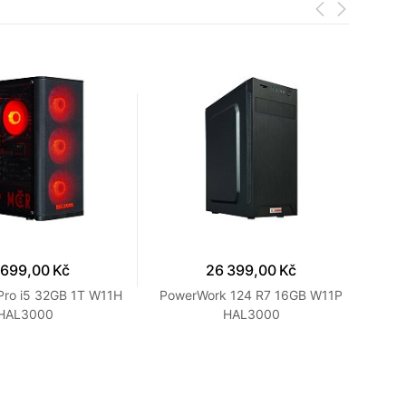
 699,00 Kč
26 399,00 Kč
Pro i5 32GB 1T W11H
PowerWork 124 R7 16GB W11P
El
HAL3000
HAL3000