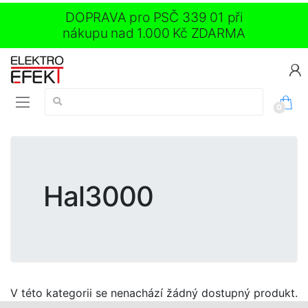
DOPRAVA pro PSČ 339 01 při
nákupu nad 1.000 Kč ZDARMA
Vyhledávání:
0
Hal3000
V této kategorii se nenachází žádný dostupný produkt.