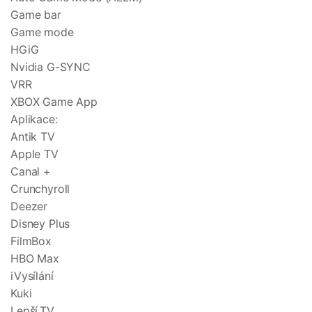
Game bar
Game mode
HGiG
Nvidia G-SYNC
VRR
XBOX Game App
Aplikace:
Antik TV
Apple TV
Canal +
Crunchyroll
Deezer
Disney Plus
FilmBox
HBO Max
iVysílání
Kuki
Lepší.TV