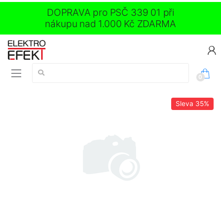
DOPRAVA pro PSČ 339 01 při
nákupu nad 1.000 Kč ZDARMA
Vyhledávání:
0
Sleva
35%