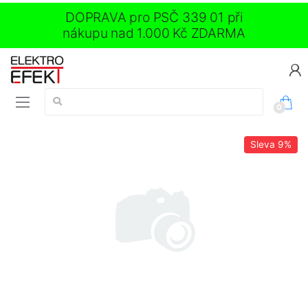
DOPRAVA pro PSČ 339 01 při
nákupu nad 1.000 Kč ZDARMA
Vyhledávání:
0
Sleva
9%