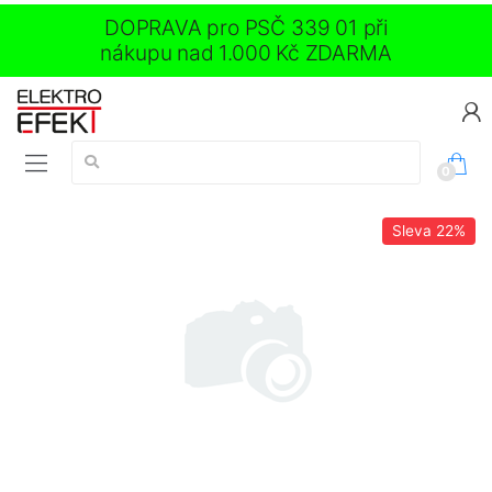
DOPRAVA pro PSČ 339 01 při
nákupu nad 1.000 Kč ZDARMA
Vyhledávání:
0
Sleva
22%