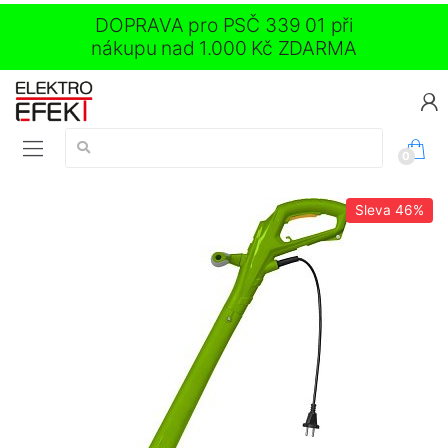
DOPRAVA pro PSČ 339 01 při
nákupu nad 1.000 Kč ZDARMA
Vyhledávání:
0
Sleva
46%