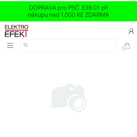
DOPRAVA pro PSČ 339 01 při
nákupu nad 1.000 Kč ZDARMA
Vyhledávání:
0