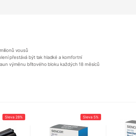
 milionů vousů
ení přestává být tak hladké a komfortní
 Braun výměnu břitového bloku každých 18 měsíců
Sleva
28%
Sleva
5%