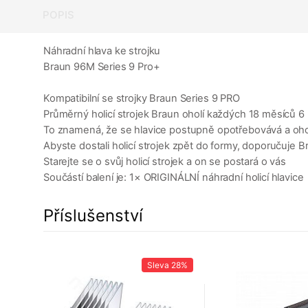
POPIS
Náhradní hlava ke strojku
Braun 96M Series 9 Pro+
Kompatibilní se strojky Braun Series 9 PRO
Průměrný holicí strojek Braun oholí každých 18 měsíců 6
To znamená, že se hlavice postupně opotřebovává a ohol
Abyste dostali holicí strojek zpět do formy, doporučuje
Starejte se o svůj holicí strojek a on se postará o vás
Součástí balení je: 1× ORIGINÁLNÍ náhradní holicí hlavice
Příslušenství
27%
Sleva
28%