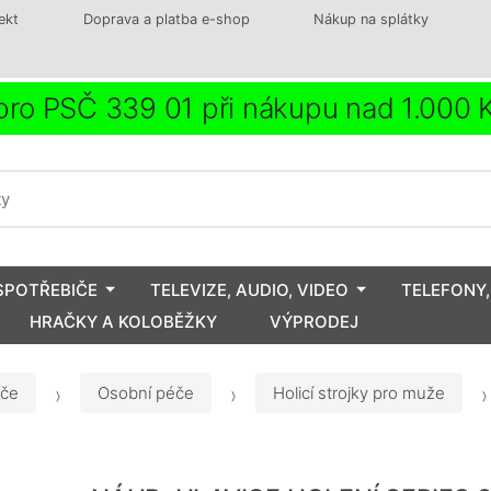
ekt
Doprava a platba e-shop
Nákup na splátky
ro PSČ 339 01 při nákupu nad 1.000
SPOTŘEBIČE
TELEVIZE, AUDIO, VIDEO
TELEFONY,
HRAČKY A KOLOBĚŽKY
VÝPRODEJ
iče
Osobní péče
Holicí strojky pro muže