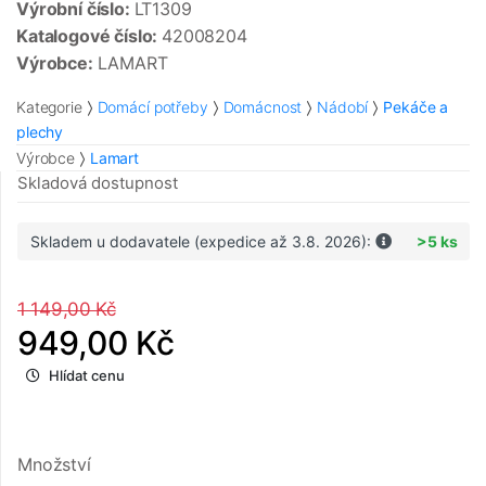
Výrobní číslo:
LT1309
Katalogové číslo:
42008204
Výrobce:
LAMART
Kategorie
Domácí potřeby
Domácnost
Nádobí
Pekáče a
plechy
Výrobce
Lamart
Skladová dostupnost
Skladem u dodavatele (expedice až 3.8. 2026):
>5 ks
1 149,00 Kč
949,00 Kč
Hlídat cenu
Množství