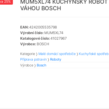
MUM5XL74 KUCHYŇSKÝ ROBOT
va
25%
VÁHOU BOSCH
EAN:
4242005535798
Výrobní číslo:
MUM5XL74
Katalogové číslo:
41027967
Výrobce:
BOSCH
Kategorie
Malé domácí spotřebiče
Kuchyňské spotřeb
Příprava potravin
Roboty
Výrobce
Bosch