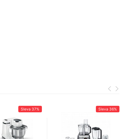
Sleva
37%
Sleva
36%