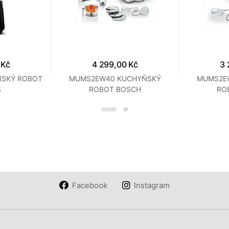
 Kč
4 299,00 Kč
3 
ŇSKÝ ROBOT
MUMS2EW40 KUCHYŇSKÝ
MUMS2E
S
ROBOT BOSCH
RO
Facebook
Instagram