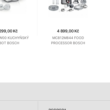
299,00 Kč
4 899,00 Kč
W00 KUCHYŇSKÝ
MC812M844 FOOD
MC8
BOT BOSCH
PROCESSOR BOSCH