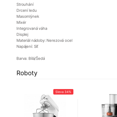
Strouhání
Drcení ledu
Masomlýnek
Mixér
Integrovaná váha
Displej
Materiál nádoby: Nerezová ocel
Napájení: Síť
Barva: Bílá/Šedá
Roboty
28%
Sleva
34%