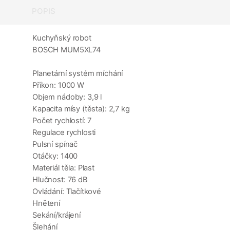
POPIS
Kuchyňský robot
BOSCH MUM5XL74
Planetární systém míchání
Příkon: 1000 W
Objem nádoby: 3,9 l
Kapacita mísy (těsta): 2,7 kg
Počet rychlostí: 7
Regulace rychlosti
Pulsní spínač
Otáčky: 1400
Materiál těla: Plast
Hlučnost: 76 dB
Ovládání: Tlačítkové
Hnětení
Sekání/krájení
Šlehání