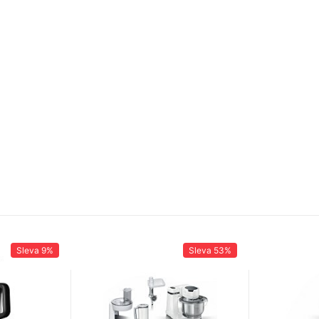
Sleva
9%
Sleva
53%