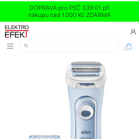
DOPRAVA pro PSČ 339 01 při
nákupu nad 1.000 Kč ZDARMA
Vyhledávání:
0