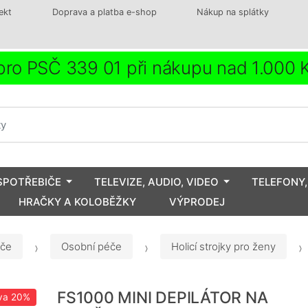
ekt
Doprava a platba e-shop
Nákup na splátky
ro PSČ 339 01 při nákupu nad 1.000
SPOTŘEBIČE
TELEVIZE, AUDIO, VIDEO
TELEFONY,
HRAČKY A KOLOBĚŽKY
VÝPRODEJ
iče
Osobní péče
Holicí strojky pro ženy
FS1000 MINI DEPILÁTOR NA
va
20%