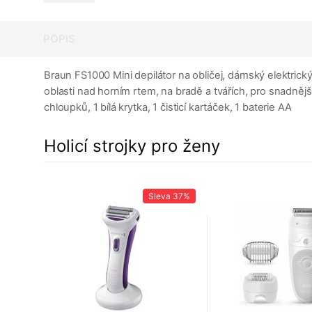
POPIS
Braun FS1000 Mini depilátor na obličej, dámský elektrický 
oblasti nad horním rtem, na bradě a tvářích, pro snadnějš
chloupků, 1 bílá krytka, 1 čisticí kartáček, 1 baterie AA
Holicí strojky pro ženy
24%
Sleva
37%