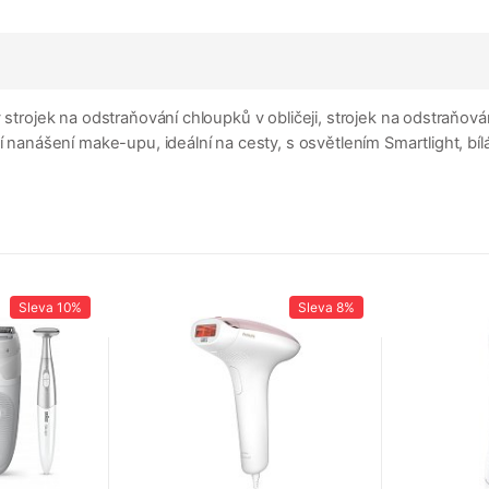
strojek na odstraňování chloupků v obličeji, strojek na odstraňování
í nanášení make-upu, ideální na cesty, s osvětlením Smartlight, bíl
Sleva
10%
Sleva
8%