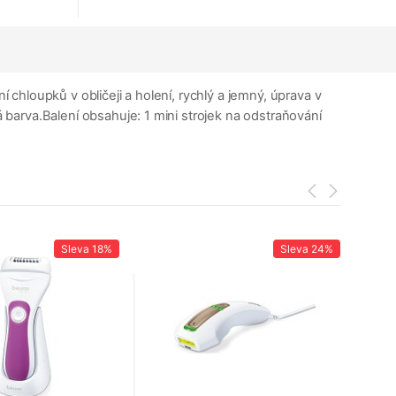
 chloupků v obličeji a holení, rychlý a jemný, úprava v
á barva.Balení obsahuje: 1 mini strojek na odstraňování
Sleva
18%
Sleva
24%