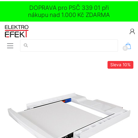
DOPRAVA pro PSČ 339 01 při
nákupu nad 1.000 Kč ZDARMA
Vyhledávání:
0
Sleva
10%