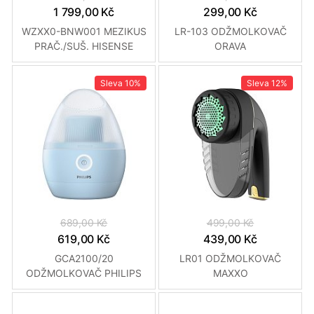
1 799,00 Kč
299,00 Kč
WZXX0-BNW001 MEZIKUS
LR-103 ODŽMOLKOVAČ
PRAČ./SUŠ. HISENSE
ORAVA
Sleva
10%
Sleva
12%
689,00 Kč
499,00 Kč
619,00 Kč
439,00 Kč
GCA2100/20
LR01 ODŽMOLKOVAČ
ODŽMOLKOVAČ PHILIPS
MAXXO