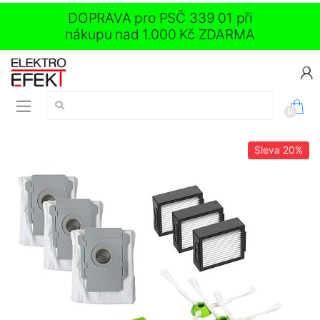
DOPRAVA pro PSČ 339 01 při
nákupu nad 1.000 Kč ZDARMA
Vyhledávání:
0
Sleva
20%