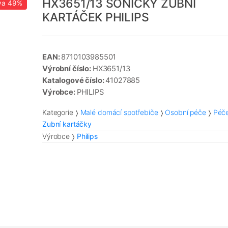
HX3651/13 SONICKÝ ZUBNÍ
va
49%
KARTÁČEK PHILIPS
EAN:
8710103985501
Výrobní číslo:
HX3651/13
Katalogové číslo:
41027885
Výrobce:
PHILIPS
Kategorie
Malé domácí spotřebiče
Osobní péče
Péče
Zubní kartáčky
Výrobce
Philips