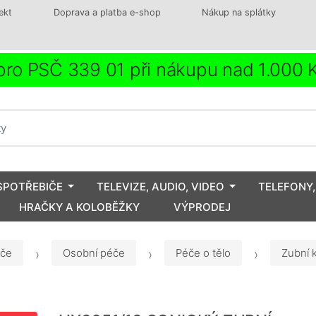
ekt
Doprava a platba e-shop
Nákup na splátky
ro PSČ 339 01 při nákupu nad 1.000
SPOTŘEBIČE
TELEVIZE, AUDIO, VIDEO
TELEFONY,
HRAČKY A KOLOBĚŽKY
VÝPRODEJ
iče
Osobní péče
Péče o tělo
Zubní 