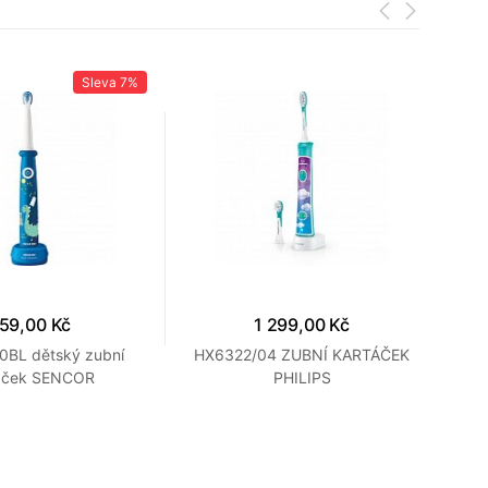
Sleva
7%
59,00 Kč
1 299,00 Kč
0BL dětský zubní
HX6322/04 ZUBNÍ KARTÁČEK
áček SENCOR
PHILIPS