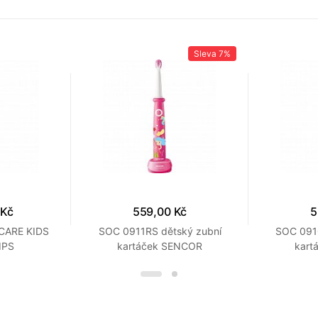
Sleva
7%
 Kč
559,00 Kč
5
CARE KIDS
SOC 0911RS dětský zubní
SOC 091
IPS
kartáček SENCOR
kart