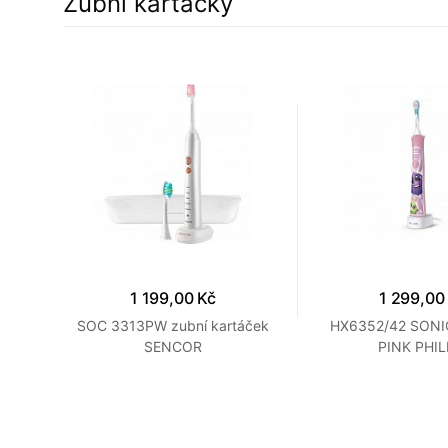
Zubní kartáčky
a
8%
1 199,00 Kč
1 299,00
ní
SOC 3313PW zubní kartáček
HX6352/42 SONI
SENCOR
PINK PHIL