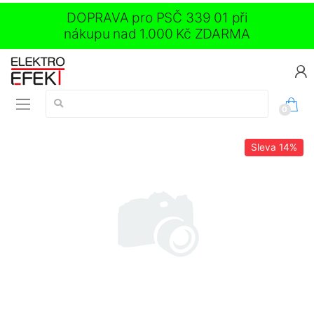
DOPRAVA pro PSČ 339 01 při
nákupu nad 1.000 Kč ZDARMA
Vyhledávání:
0
Sleva
14%