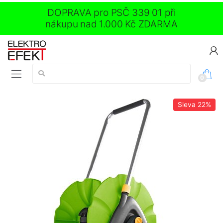
DOPRAVA pro PSČ 339 01 při
nákupu nad 1.000 Kč ZDARMA
Vyhledávání:
0
Sleva
22%