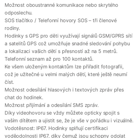
Možnost oboustranné komunikace nebo skrytého
odposlechu.
SOS tlačítko / Telefonní hovory SOS – tři členové
rodiny.
Hodinky s GPS pro děti využívají signálů GSM/GPRS sítí
a satelitů GPS což umožňuje snadné sledování pohybu
a lokalizaci vašich dětí s přesností až na 5 metrů.
Telefonní seznam až pro 100 kontaktů.
Ke všem uloženým kontaktům lze přiřadit fotografii,
což je užitečné u velmi malých dětí, které ještě neumí
číst.
Možnost odesílání hlasových i textových zpráv přes
chat do hodinek.
Možnost přijímání a odesílání SMS zpráv.
Díky videohovoru se vždy můžete opticky spojit s
vaším dítětem a ujistit se, že je vše v pořádku i vizuálně.
Vodotěsnost: IP67. Hodinky splňují certifikaci
voděodolnosti IP67, díky čemuž jsou schopny odolat