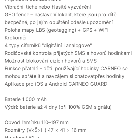
Vibrační, tiché nebo hlasité vyzvánění
GEO fence – nastavení lokalit, které jsou pro dítě
bezpečné, po jejím opuštění odešle upozornění
Poloha mapy LBS (geotagging) + GPS + WIFI
Krokoměr
4 typy ciferníků "digitální i analogové"
Rodičovská kontrola přijatých SMS a hovorů hodinkami
Možnost blokování cizích hovorů a SMS
Funkce přátelé – děti, používající hodinky CARNEO se
mohou spřátelit a navzájem si chatovatpřes hodinky
Aplikace pro iOS a Android CARNEO GUARD
Baterie 1 000 mAh
Výdrž baterie až 4 dny (při 100% GSM signálu)
Obvod řemínku 110–197 mm
Rozměry (V×Š×H) 47 × 41 × 16 mm
Hmotnost 52 g