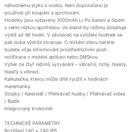
náhodnému styku s vodou. Není doporučeno je
používat při koupání a sprchování.
Hodinky jsou vybaveny 1000mAh Li-Po baterií a čipem
s velmi nízkou spotřebou. Ve stand–by režimu dosahuje
výdrž až 96 hodin. V závislosti na vytížení hodinek se
pak doba výdrže zkracuje. O nízkém stavu baterie
budete včas informováni prostřednictvím push
notifikace v mobilní aplikaci nebo SMSkou.
Výběr ze čtyř režimů vyzvánění – vibrační, tichý, hlasitý,
hlasitý s vibrací.
Kalkulačka, kterou může dítě využít v hodinách
matematiky.
Stopky / Kalendář / Přehrávač hudby / Přehrávač videa
/ Budík
Integrovaný krokoměr.
TECHNICKÉ PARAMETRY
Rozlišení 240 × 240 IPS