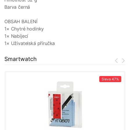
Barva černá
OBSAH BALENÍ
1× Chytré hodinky
1× Nabíjecí
1× Uživatelská příručka
Smartwatch
Sleva
47%