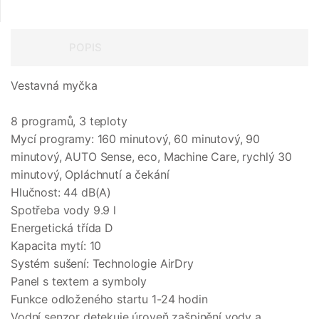
POPIS
Vestavná myčka
8 programů, 3 teploty
Mycí programy: 160 minutový, 60 minutový, 90
minutový, AUTO Sense, eco, Machine Care, rychlý 30
minutový, Opláchnutí a čekání
Hlučnost: 44 dB(A)
Spotřeba vody 9.9 l
Energetická třída D
Kapacita mytí: 10
Systém sušení: Technologie AirDry
Panel s textem a symboly
Funkce odloženého startu 1-24 hodin
Vodní senzor detekuje úroveň zašpinění vody a