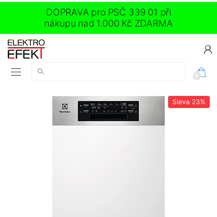
DOPRAVA pro PSČ 339 01 při
nákupu nad 1.000 Kč ZDARMA
Vyhledávání:
0
Sleva
23%