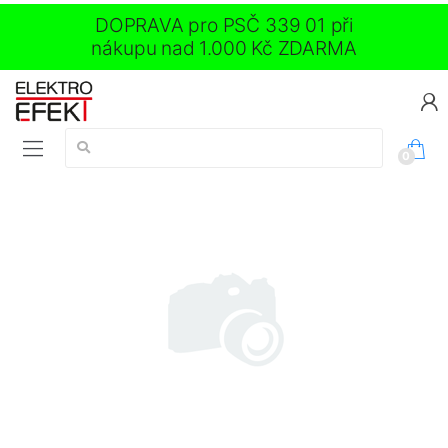
DOPRAVA pro PSČ 339 01 při
nákupu nad 1.000 Kč ZDARMA
Vyhledávání:
0