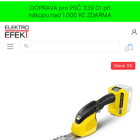
DOPRAVA pro PSČ 339 01 při
nákupu nad 1.000 Kč ZDARMA
Vyhledávání:
0
Sleva
3%