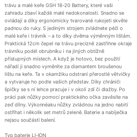
trávu a malé keře GSH 18-20 Battery, které vaši
zahradu zbaví každé malé nedokonalosti. Snadno se
ovládají a díky ergonomicky tvarované rukojeti skvěle
padnou do ruky. S jediným strojem zvládnete péči o
malé keře i trávník – a to díky dvěma výměnným lištám.
Praktická 12cm čepel na trávu precizně zastřihne okraje
trávníku podél obrubníku i na jiných obtížně
přístupných místech. A když je hotovo, bez použití
nářadí ji snadno vyměníte za diamantem broušenou
lištu na keře. Ta v okamžiku odstraní přerostlé větvičky
a vytvaruje ho podle vašich představ. Díky chrániči
špičky se s ní lehce pracuje i v okolí zdí či dlažby. Po
práci pak nůžky pomocí praktického očka zavěsíte na
zeď dílny. Výkonnéaku nůžky zvládnou na jedno nabití
ostříhat i několik set metrů zeleně. Baterie a nabíječka
nejsou součástí balení.
Typ baterie LI-ION