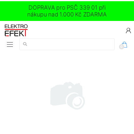
DOPRAVA pro PSČ 339 01 při
nákupu nad 1.000 Kč ZDARMA
Vyhledávání:
0