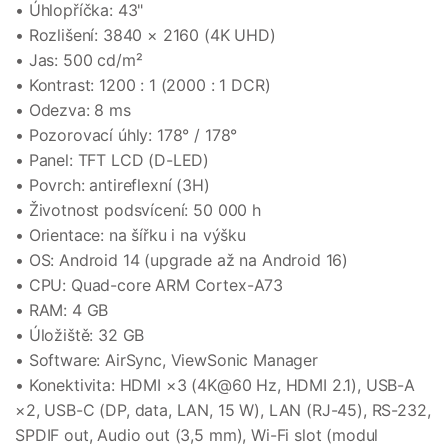
• Úhlopříčka: 43"
• Rozlišení: 3840 × 2160 (4K UHD)
• Jas: 500 cd/m²
• Kontrast: 1200 : 1 (2000 : 1 DCR)
• Odezva: 8 ms
• Pozorovací úhly: 178° / 178°
• Panel: TFT LCD (D-LED)
• Povrch: antireflexní (3H)
• Životnost podsvícení: 50 000 h
• Orientace: na šířku i na výšku
• OS: Android 14 (upgrade až na Android 16)
• CPU: Quad-core ARM Cortex-A73
• RAM: 4 GB
• Úložiště: 32 GB
• Software: AirSync, ViewSonic Manager
• Konektivita: HDMI ×3 (4K@60 Hz, HDMI 2.1), USB-A
×2, USB-C (DP, data, LAN, 15 W), LAN (RJ-45), RS-232,
SPDIF out, Audio out (3,5 mm), Wi-Fi slot (modul