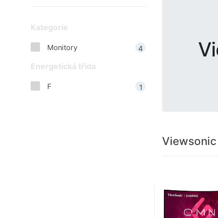
Kategorie
V
Monitory
4
Energetická třída
F
1
Viewsonic