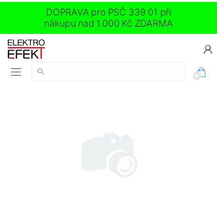
DOPRAVA pro PSČ 339 01 při
nákupu nad 1.000 Kč ZDARMA
Vyhledávání:
0