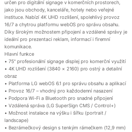
určen pro digitální signage v komerčních prostorech,
jako jsou obchody, kanceláře, hotely nebo veřejné
instituce. Nabízí 4K UHD rozlišení, spolehlivý provoz
16/7 a chytrou platformu webOS pro správu obsahu.
Díky širokým možnostem připojení a vzdálené správy je
ideální pro prezentaci reklam, informací i firemní
komunikace.
Hlavní funkce
• 75" profesionální signage displej pro komerční využití
• 4K UHD rozlišení (3840 × 2160) pro ostrý a detailní
obraz
• Platforma LG webOS 6.1 pro správu obsahu a aplikací
• Provoz 16/7 – vhodný pro každodenní nasazení
• Podpora Wi-Fi a Bluetooth pro snadné připojení
• Vzdálená správa (LG SuperSign CMS / Control+)
• Možnost instalace na výšku i šířku (portrait /
landscape)
• Bezrámečkový design s tenkým rámečkem (12,9 mm)