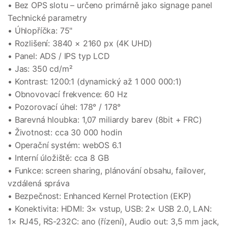
• Bez OPS slotu – určeno primárně jako signage panel
Technické parametry
• Úhlopříčka: 75"
• Rozlišení: 3840 × 2160 px (4K UHD)
• Panel: ADS / IPS typ LCD
• Jas: 350 cd/m²
• Kontrast: 1200:1 (dynamický až 1 000 000:1)
• Obnovovací frekvence: 60 Hz
• Pozorovací úhel: 178° / 178°
• Barevná hloubka: 1,07 miliardy barev (8bit + FRC)
• Životnost: cca 30 000 hodin
• Operační systém: webOS 6.1
• Interní úložiště: cca 8 GB
• Funkce: screen sharing, plánování obsahu, failover,
vzdálená správa
• Bezpečnost: Enhanced Kernel Protection (EKP)
• Konektivita: HDMI: 3× vstup, USB: 2× USB 2.0, LAN:
1× RJ45, RS-232C: ano (řízení), Audio out: 3,5 mm jack,