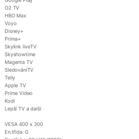
Google Play
O2 TV
HBO Max
Voyo
Disney+
Prima+
Skylink liveTV
Skyshowtime
Magenta TV
SledováníTV
Telly
Apple TV
Prime Video
Kodi
Lepší TV a další
VESA 400 x 300
En.třída: G