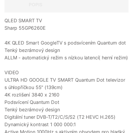
POPIS
QLED SMART TV
Sharp 55GP6260E
4K QLED Smart GoogleTV s podsvícením Quantum dot
Tenký bezrámový design
ALLM - automatický režim s nízkou latencí( herní režim)
VIDEO
ULTRA HD GOOGLE TV SMART Quantum Dot televizor
s úhlopříčkou 55" (139cm)
4K rozlišení 3840 x 2160
Podsvícení Quantum Dot
Tenký bezrámový design
Digitální tuner DVB-T/T2/C/S/S2 (T2 HEVC H.265)
Dynamický kontrast 1 000 000:1
Active Motion 1000Hz s aktivním obvodem pro hladký