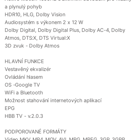
a plynulý pohyb
HDR10, HLG, Dolby Vision
Audiosystém s výkonem 2 x 12 W
Dolby Digital, Dolby Digital Plus, Dolby AC-4, Dolby
Atmos, DTS:X, DTS Virtual:X
3D zvuk - Dolby Atmos
HLAVNÍ FUNKCE
Vestavěný ekvalizér
Ovládání hlasem
OS -Google TV
WiFi a Bluetooth
Možnost stahování internetových aplikací
EPG
HBB TV - v.2.0.3
PODPOROVANÉ FORMÁTY
Video MKV, MP4, MOV, AVI, MPG, MPEG, 3GP, 3GPP,