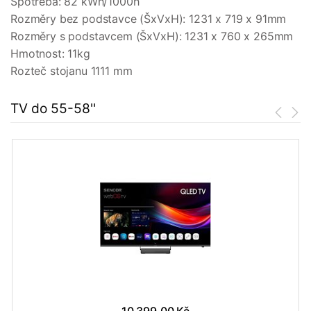
Spotřeba: 82 kWh/1000h
Rozměry bez podstavce (ŠxVxH): 1231 x 719 x 91mm
Rozměry s podstavcem (ŠxVxH): 1231 x 760 x 265mm
Hmotnost: 11kg
Rozteč stojanu 1111 mm
TV do 55-58''