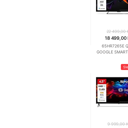
22 499,00 
18 499,00
65HR7265E 
GOOGLE SMART
SHARP
Sl
9 999,00 