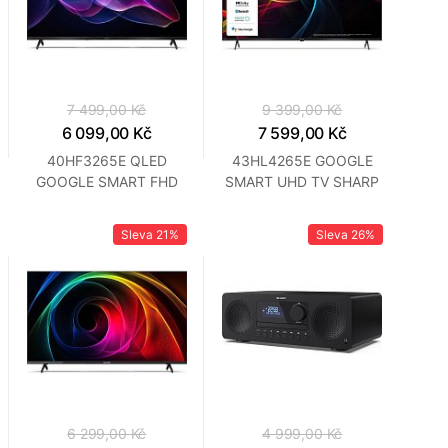
7 499,00 Kč
9 399,00 Kč
6 099,00 Kč
7 599,00 Kč
40HF3265E QLED
43HL4265E GOOGLE
GOOGLE SMART FHD
SMART UHD TV SHARP
TV SHARP
Sleva
21%
Sleva
26%
6 299,00 Kč
4 999,00 Kč