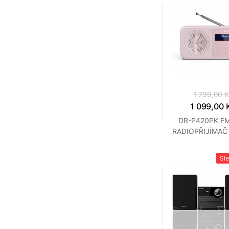
1 799,00 K
1 099,00 
DR-P420PK F
RADIOPŘIJÍMAČ
Sl