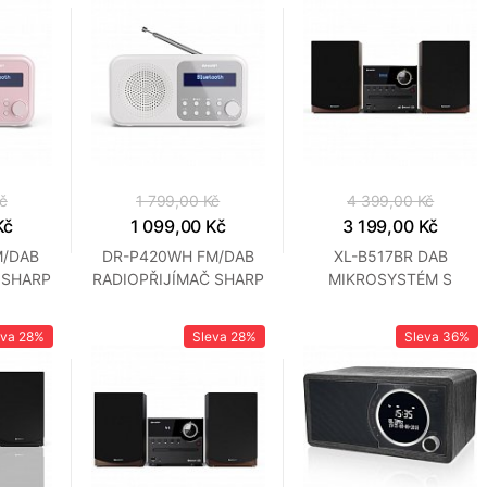
č
1 799,00 Kč
4 399,00 Kč
Kč
1 099,00 Kč
3 199,00 Kč
M/DAB
DR-P420WH FM/DAB
XL-B517BR DAB
 SHARP
RADIOPŘIJÍMAČ SHARP
MIKROSYSTÉM S
BT,USB SHARP
eva
28%
Sleva
28%
Sleva
36%