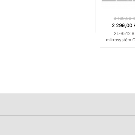
3 199,00 
2 299,00 
XL-B512 B
mikrosystém 
SHARP