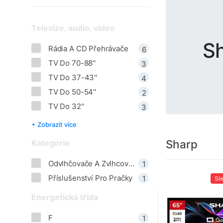
Televize, audio, video
S
Rádia A CD Přehrávače
6
TV Do 70-88''
3
TV Do 37-43''
4
TV Do 50-54''
2
TV Do 32''
3
+ Zobrazit více
Sharp
Kategorie
Odvlhčovače A Zvlhcovace Vzduchu
1
Příslušenství Pro Pračky
1
Sl
Energetická třída
F
1