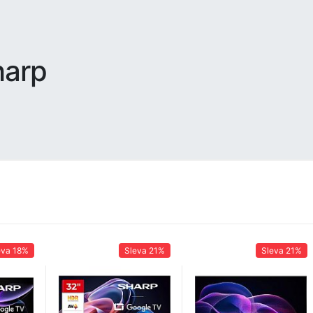
harp
eva
18%
Sleva
21%
Sleva
21%