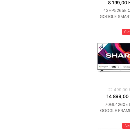
8 199,00 
43HP5265E 
GOOGLE SMAR
TV SHAR
Sl
22 499,00 
14 899,00
70GL4260E 
GOOGLE FRAM
TV SHAR
Sl