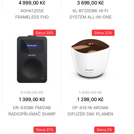
4 999,00 Kč
3 699,00 Kč
40HA1205E
XL-B720DBK HI-FI
FRAMELESS FHD
SYSTÉM ALL-IN-ONE
T2/C/S2 SHARP
SHARP
Sleva
36%
Sleva
32%
2 199,00 Kč
1 899,00 Kč
1 399,00 Kč
1 299,00 Kč
DR-430BK FM/DAB
DF-A1E-W AROMA
RADIOPŘIJÍMAČ SHARP
DIFUZÉR SIM. PLAMEN
SHARP
Sleva
27%
Sleva
2%