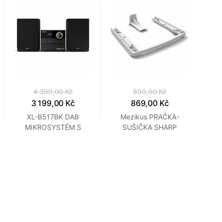
4 399,00 Kč
890,00 Kč
3 199,00 Kč
869,00 Kč
XL-B517BK DAB
Mezikus PRAČKA-
MIKROSYSTÉM S
SUŠIČKA SHARP
BT,USB SHARP