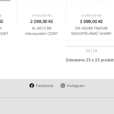
Kč
3 199,00 Kč
3 299,00 Kč
Kč
2 299,00 Kč
2 099,00 Kč
K
XL-B512 BR
DR-450BK FM/DAB
CD/BT
mikrosystém CD/BT
RADIOPŘIJÍMAČ SHARP
SHARP
23
| 23
Zobrazeno 23 z 23 produk
Facebook
Instagram