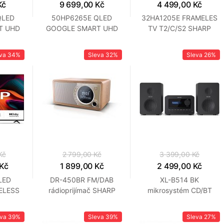
Kč
9 699,00 Kč
4 499,00 Kč
QLED
50HP6265E QLED
32HA1205E FRAMELES
T UHD
GOOGLE SMART UHD
TV T2/C/S2 SHARP
P
TV SHARP
eva
34%
Sleva
32%
Sleva
26%
Kč
2 799,00 Kč
3 399,00 Kč
 Kč
1 899,00 Kč
2 499,00 Kč
LED
DR-450BR FM/DAB
XL-B514 BK
ELESS
rádioprijímač SHARP
mikrosystém CD/BT
P
SHARP
eva
39%
Sleva
39%
Sleva
27%