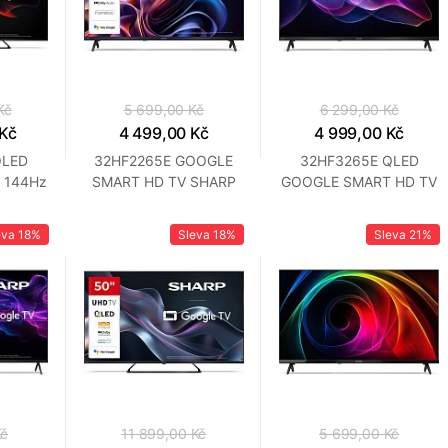
Kč
5 699,00 Kč
6 299,00 Kč
 Kč
4 499,00 Kč
4 999,00 Kč
QLED
32HF2265E GOOGLE
32HF3265E QLED
 144Hz
SMART HD TV SHARP
GOOGLE SMART HD TV
SHARP
eva
18%
Sleva
18%
Sleva
21%
Kč
11 899,00 Kč
5 699,00 Kč