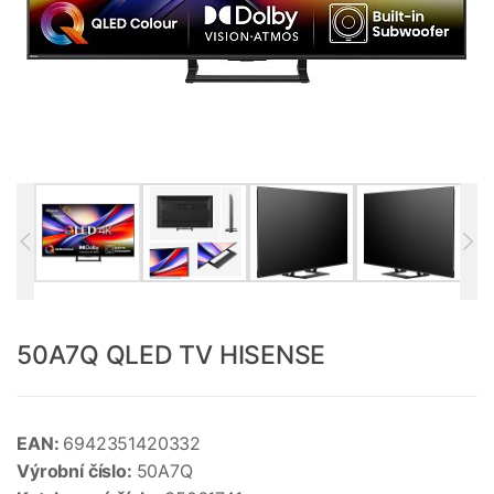
50A7Q QLED TV HISENSE
EAN:
6942351420332
Výrobní číslo:
50A7Q