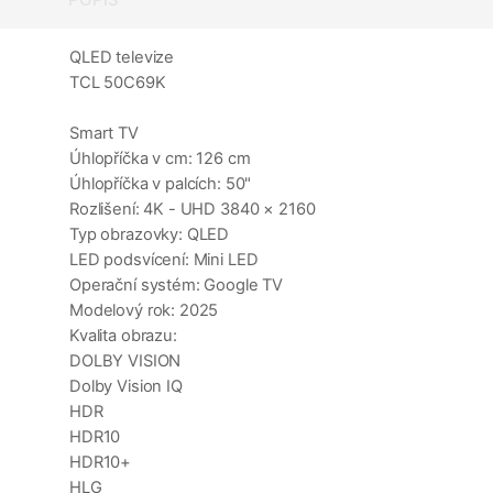
QLED televize
TCL 50C69K
Smart TV
Úhlopříčka v cm: 126 cm
Úhlopříčka v palcích: 50"
Rozlišení: 4K - UHD 3840 × 2160
Typ obrazovky: QLED
LED podsvícení: Mini LED
Operační systém: Google TV
Modelový rok: 2025
Kvalita obrazu:
DOLBY VISION
Dolby Vision IQ
HDR
HDR10
HDR10+
HLG