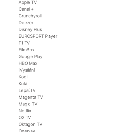
Apple TV
Canal +
Crunchyroll
Deezer
Disney Plus
EUROSPORT Player
F1 TV
FilmBox
Google Play
HBO Max
iVysílání
Kodi
Kuki
Lepší.TV
Magenta TV
Magio TV
Netflix
O2 TV
Oktagon TV
Oneplay