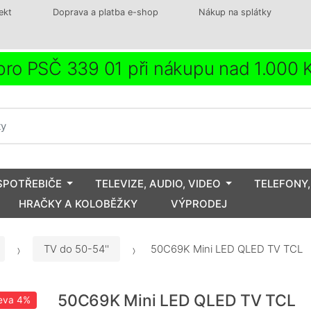
ekt
Doprava a platba e-shop
Nákup na splátky
ro PSČ 339 01 při nákupu nad 1.000
SPOTŘEBIČE
TELEVIZE, AUDIO, VIDEO
TELEFONY,
HRAČKY A KOLOBĚŽKY
VÝPRODEJ
TV do 50-54''
50C69K Mini LED QLED TV TCL
50C69K Mini LED QLED TV TCL
eva
4%