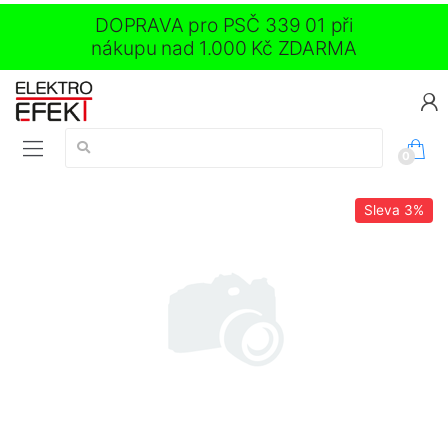
DOPRAVA pro PSČ 339 01 při
nákupu nad 1.000 Kč ZDARMA
Vyhledávání:
0
Sleva
3%