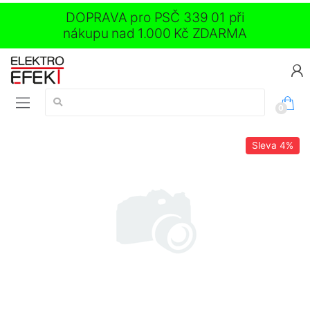
DOPRAVA pro PSČ 339 01 při
nákupu nad 1.000 Kč ZDARMA
Vyhledávání:
0
Sleva
4%