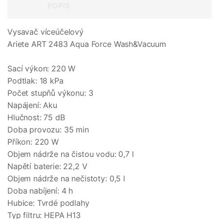
POPIS
Vysavač víceúčelový
Ariete ART 2483 Aqua Force Wash&Vacuum
Sací výkon: 220 W
Podtlak: 18 kPa
Počet stupňů výkonu: 3
Napájení: Aku
Hlučnost: 75 dB
Doba provozu: 35 min
Příkon: 220 W
Objem nádrže na čistou vodu: 0,7 l
Napětí baterie: 22,2 V
Objem nádrže na nečistoty: 0,5 l
Doba nabíjení: 4 h
Hubice: Tvrdé podlahy
Typ filtru: HEPA H13