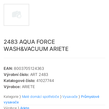
2483 AQUA FORCE
WASH&VACUUM ARIETE
EAN:
8003705124363
Výrobní číslo:
ART 2483
Katalogové číslo:
41027744
Výrobce:
ARIETE
Kategorie
Malé domácí spotřebiče
Vysavače
Průmyslové
vysavače
Výrobce
Ariete