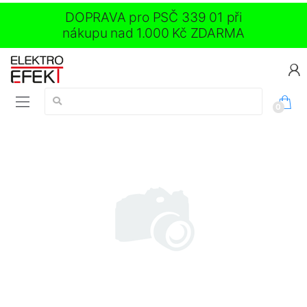
DOPRAVA pro PSČ 339 01 při
nákupu nad 1.000 Kč ZDARMA
Vyhledávání:
0