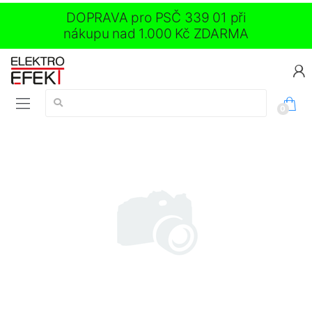
DOPRAVA pro PSČ 339 01 při
nákupu nad 1.000 Kč ZDARMA
Vyhledávání:
0