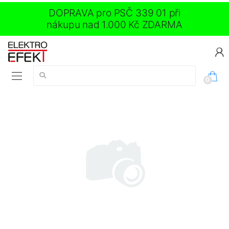
DOPRAVA pro PSČ 339 01 při
nákupu nad 1.000 Kč ZDARMA
Vyhledávání:
0