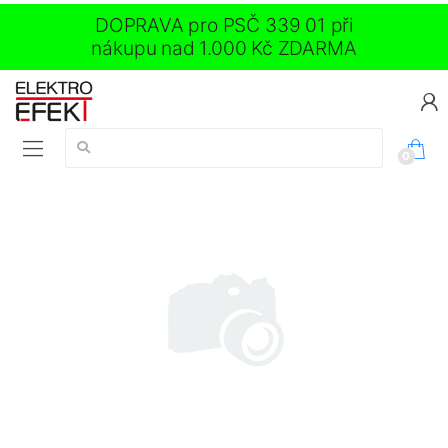
DOPRAVA pro PSČ 339 01 při
nákupu nad 1.000 Kč ZDARMA
Vyhledávání:
0