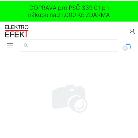
DOPRAVA pro PSČ 339 01 při
nákupu nad 1.000 Kč ZDARMA
Vyhledávání:
0