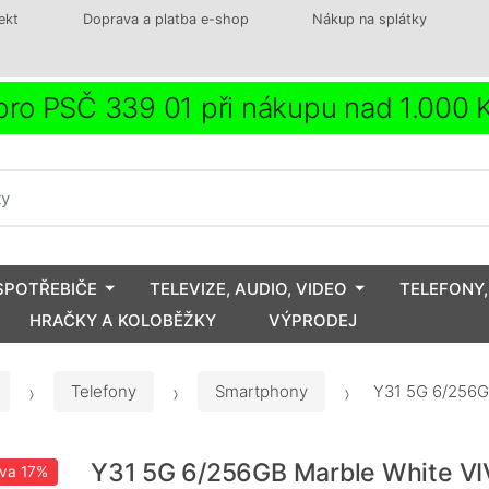
ekt
Doprava a platba e-shop
Nákup na splátky
ro PSČ 339 01 při nákupu nad 1.000
SPOTŘEBIČE
TELEVIZE, AUDIO, VIDEO
TELEFONY,
HRAČKY A KOLOBĚŽKY
VÝPRODEJ
Telefony
Smartphony
Y31 5G 6/256G
Y31 5G 6/256GB Marble White V
eva
17%