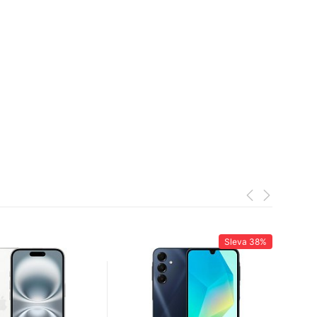
Sleva
38%