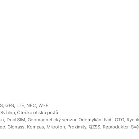
S, GPS, LTE, NFC, Wi-Fi
vítilna, Čtečka otisku prstů
jasu, Dual SIM, Geomagnetický senzor, Odemykání tváří, OTG, Rychlé
eo, Glonass, Kompas, Mikrofon, Proximity, QZSS, Reproduktor, Svět