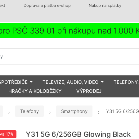
ekt
Doprava a platba e-shop
Nákup na splátky
ro PSČ 339 01 při nákupu nad 1.000
SPOTŘEBIČE
TELEVIZE, AUDIO, VIDEO
TELEFONY,
HRAČKY A KOLOBĚŽKY
VÝPRODEJ
Telefony
Smartphony
Y31 5G 6/256GB
Y31 5G 6/256GB Glowing Black
eva
17%