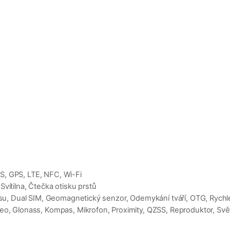
S, GPS, LTE, NFC, Wi-Fi
vítilna, Čtečka otisku prstů
jasu, Dual SIM, Geomagnetický senzor, Odemykání tváří, OTG, Rychlé
eo, Glonass, Kompas, Mikrofon, Proximity, QZSS, Reproduktor, Svět