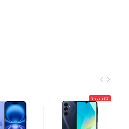
Sleva
38%