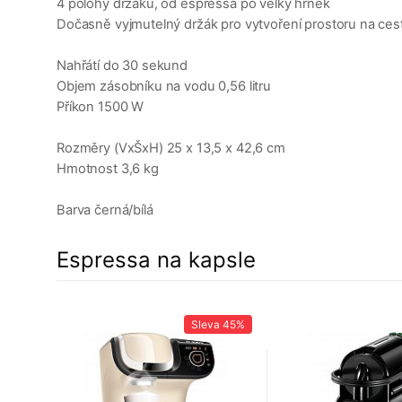
4 polohy držáku, od espressa po velký hrnek
Dočasně vyjmutelný držák pro vytvoření prostoru na ces
Nahřátí do 30 sekund
Objem zásobníku na vodu 0,56 litru
Příkon 1500 W
Rozměry (VxŠxH) 25 x 13,5 x 42,6 cm
Hmotnost 3,6 kg
Barva černá/bílá
Espressa na kapsle
21%
Sleva
45%