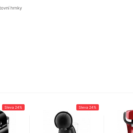
tovní hrnky
Sleva
24%
Sleva
24%