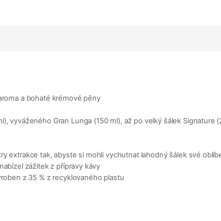
o aroma a bohaté krémové pěny
l), vyváženého Gran Lunga (150 ml), až po velký šálek Signature (
ry extrakce tak, abyste si mohli vychutnat lahodný šálek své oblí
nabízel zážitek z přípravy kávy
vyroben z 35 % z recyklovaného plastu