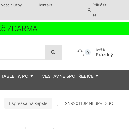
Naše služby
Kontakt
Přihlásit
se
 Kč ZDARMA
Košík
0
Prázdný
 TABLETY, PC
VESTAVNÉ SPOTŘEBIČE
Espressa na kapsle
XN920110P NESPRESSO