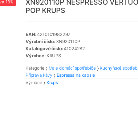
XN920110P NESPRESSO VERTU
va
13%
POP KRUPS
EAN:
4210101982297
Výrobní číslo:
XN920110P
Katalogové číslo:
41024282
Výrobce:
KRUPS
Kategorie
Malé domácí spotřebiče
Kuchyňské spotřeb
Příprava kávy
Espressa na kapsle
Výrobce
Krups