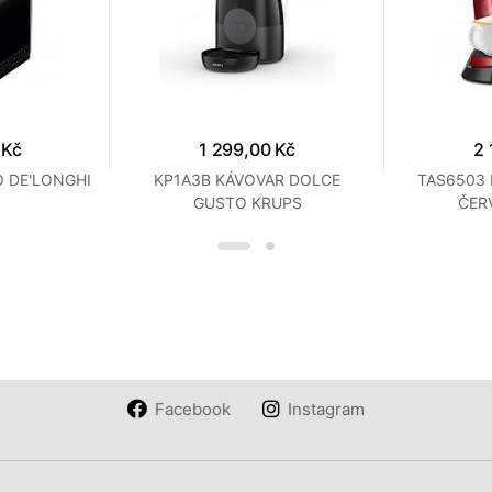
 Kč
1 299,00 Kč
2 
 DE'LONGHI
KP1A3B KÁVOVAR DOLCE
TAS6503
GUSTO KRUPS
ČER
Facebook
Instagram