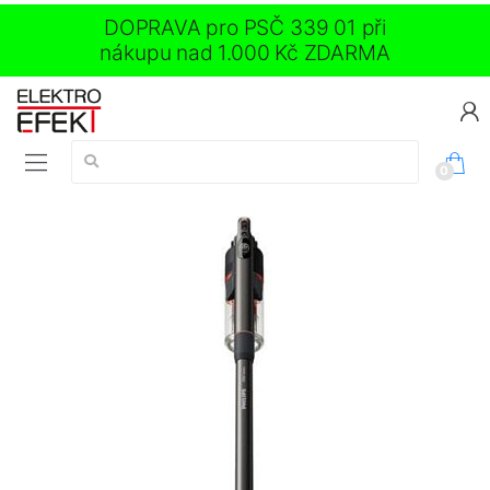
DOPRAVA pro PSČ 339 01 při
nákupu nad 1.000 Kč ZDARMA
Vyhledávání:
0