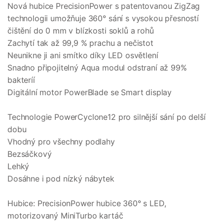
Nová hubice PrecisionPower s patentovanou ZigZag
technologii umožňuje 360° sání s vysokou přesností
čištění do 0 mm v blízkosti soklů a rohů
Zachytí tak až 99,9 % prachu a nečistot
Neunikne ji ani smítko díky LED osvětlení
Snadno připojitelný Aqua modul odstraní až 99%
bakteríí
Digitální motor PowerBlade se Smart display
Technologie PowerCyclone12 pro silnější sání po delší
dobu
Vhodný pro všechny podlahy
Bezsáčkový
Lehký
Dosáhne i pod nízký nábytek
Hubice: PrecisionPower hubice 360° s LED,
motorizovaný MiniTurbo kartáč