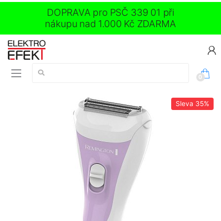
DOPRAVA pro PSČ 339 01 při
nákupu nad 1.000 Kč ZDARMA
Vyhledávání:
0
Sleva
35%