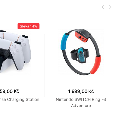
Sleva
14%
59,00 Kč
1 999,00 Kč
se Charging Station
Nintendo SWITCH Ring Fit
Dua
Adventure