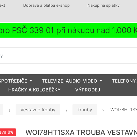
ekt
Doprava a platba e-shop
Nákup na splátky
ro PSČ 339 01 při nákupu nad 1.000
SPOTŘEBIČE
TELEVIZE, AUDIO, VIDEO
TELEFONY,
HRAČKY A KOLOBĚŽKY
VÝPRODEJ
Vestavné trouby
Trouby
WOI78HT1S
WOI78HT1SXA TROUBA VESTAV
eva
8%