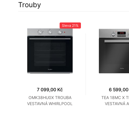
Trouby
15%
Sleva
21%
7 099,00 Kč
6 599,00
BA
OMK38HU0X TROUBA
TEA 18MC X 
VESTAVNÁ WHIRLPOOL
VESTAVNÁ 