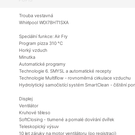
Trouba vestavná
Whirlpool WOI78HT1SXA
Speciální funkce: Air Fry
Program pizza 310 °C
Horký vzduch
Minutka
Automatické programy
Technologie 6. SMYSL a automatické recepty
Technologie Multiflow - rovnoměrná cirkulace vzduchu
Hydrolytický samočistící systém SmartClean - čištění po
Displej
Ventilátor
Kruhové těleso
SoftClosing - tlumené a pomalé dovírání dvířek
Teleskopický výsuv
10 let záruky na motor ventilátoru (po registraci)