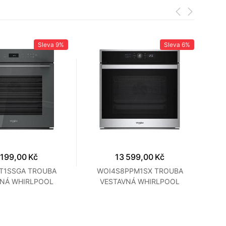
Sleva
9%
Sleva
6%
 199,00 Kč
13 599,00 Kč
T1SSGA TROUBA
WOI4S8PPM1SX TROUBA
VNÁ WHIRLPOOL
VESTAVNÁ WHIRLPOOL