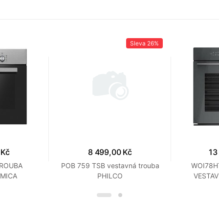
Sleva
26%
 Kč
8 499,00 Kč
13
TROUBA
POB 759 TSB vestavná trouba
WOI78H
AMICA
PHILCO
VESTA