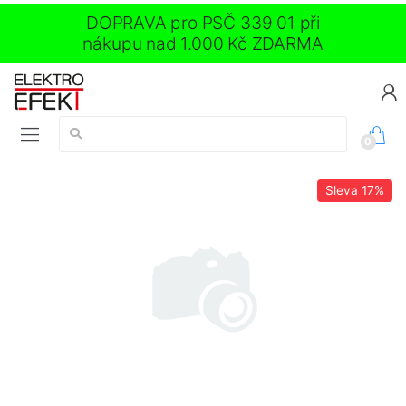
DOPRAVA pro PSČ 339 01 při
nákupu nad 1.000 Kč ZDARMA
Vyhledávání:
0
Sleva
17%