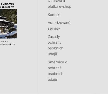
Doprava a
platba e-shop
Kontakt
Autorizované
servisy
Zásady
ochrany
osobních
údajů
Směrnice o
ochraně
osobních
údajů
Vytvořeno systémem
RETAILYS.