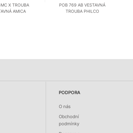
8MC X TROUBA
POB 769 AB VESTAVNÁ
PO
TAVNÁ AMICA
TROUBA PHILCO
PODPORA
O nás
Obchodní
podmínky