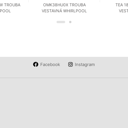
OW TROUBA
OMK38HU0X TROUBA
TEA 1
LPOOL
VESTAVNÁ WHIRLPOOL
VES
Facebook
Instagram