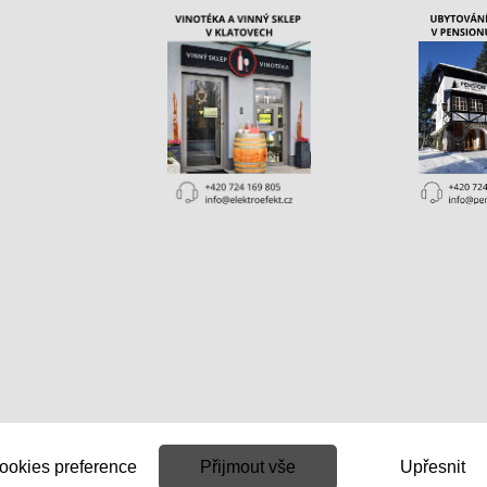
ookies preference
Přijmout vše
Upřesnit