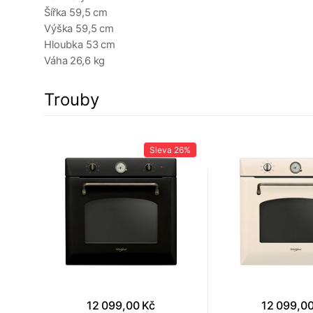
Šířka 59,5 cm
Výška 59,5 cm
Hloubka 53 cm
Váha 26,6 kg
Trouby
a
6%
Sleva
26%
12 099,00 Kč
12 099,00