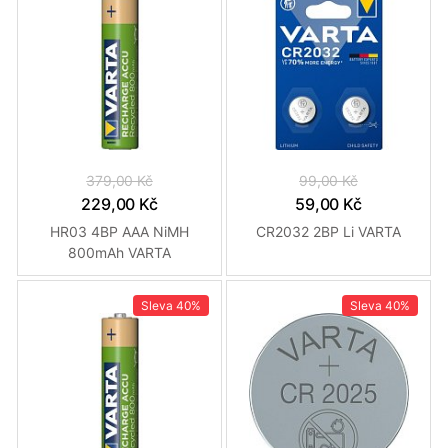
379,00 Kč
99,00 Kč
229,00 Kč
59,00 Kč
HR03 4BP AAA NiMH
CR2032 2BP Li VARTA
800mAh VARTA
Sleva
40%
Sleva
40%