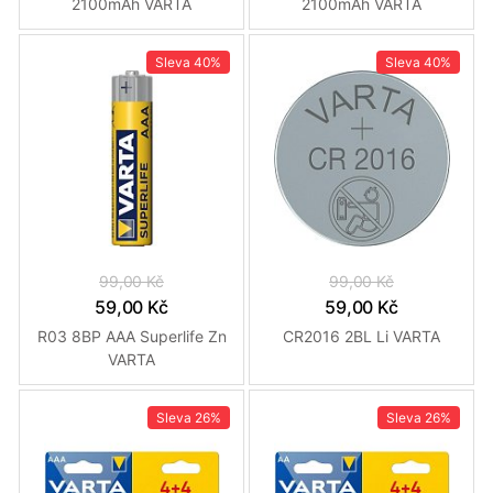
2100mAh VARTA
2100mAh VARTA
Sleva
40%
Sleva
40%
99,00 Kč
99,00 Kč
59,00 Kč
59,00 Kč
R03 8BP AAA Superlife Zn
CR2016 2BL Li VARTA
VARTA
Sleva
26%
Sleva
26%