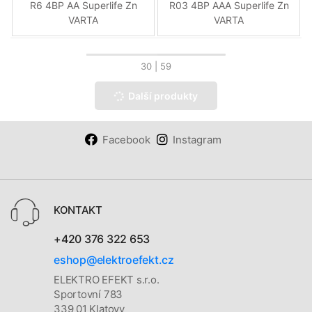
R6 4BP AA Superlife Zn
R03 4BP AAA Superlife Zn
VARTA
VARTA
30
| 59
Další produkty
Facebook
Instagram
KONTAKT
+420 376 322 653
eshop@elektroefekt.cz
ELEKTRO EFEKT s.r.o.
Sportovní 783
339 01 Klatovy