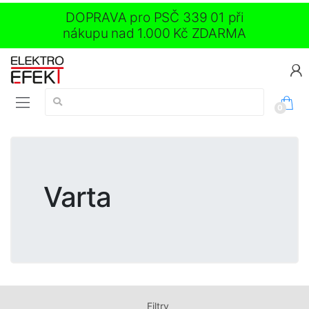
DOPRAVA pro PSČ 339 01 při
nákupu nad 1.000 Kč ZDARMA
Vyhledávání:
0
Varta
Filtry