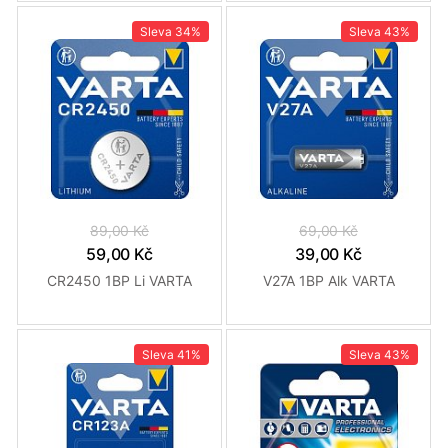
Sleva
34%
Sleva
43%
89,00 Kč
69,00 Kč
59,00 Kč
39,00 Kč
CR2450 1BP Li VARTA
V27A 1BP Alk VARTA
Sleva
41%
Sleva
43%