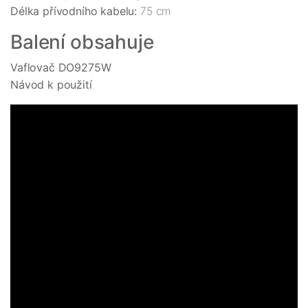
Délka přívodního kabelu:
75 cm
Balení obsahuje
Vaflovač DO9275W
Návod k použití