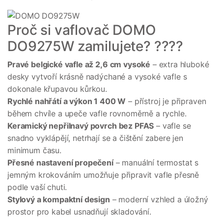
Proč si vaflovač DOMO
DO9275W zamilujete? ????
Pravé belgické vafle až 2,6 cm vysoké
– extra hluboké
desky vytvoří krásně nadýchané a vysoké vafle s
dokonale křupavou kůrkou.
Rychlé nahřátí a výkon 1 400 W
– přístroj je připraven
během chvíle a upeče vafle rovnoměrně a rychle.
Keramický nepřilnavý povrch bez PFAS
– vafle se
snadno vyklápějí, netrhají se a čištění zabere jen
minimum času.
Přesné nastavení propečení
– manuální termostat s
jemným krokováním umožňuje připravit vafle přesně
podle vaší chuti.
Stylový a kompaktní design
– moderní vzhled a úložný
prostor pro kabel usnadňují skladování.