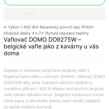
POPIS
✔︎ Výkon 1 400 W
✔︎ Keramický povrch bez PFAS
✔︎
Hluboké desky 4 x 7
✔︎ Plynulá regulace teploty
Vaflovač DOMO DO9275W –
belgické vafle jako z kavárny u vás
doma
Dopřejte si dokonale nadýchané belgické vafle s
křupavým povrchem a vláčným středem. Vaflovač DOMO
DO9275W díky extra hlubokým pečicím deskám a
vysokému příkonu 1 400 W připraví dvě poctivé belgické
vafle během několika minut. Elegantní kombinace matné
černé barvy a dřevěného dekoru navíc skvěle zapadne
do každé moderní kuchyně.