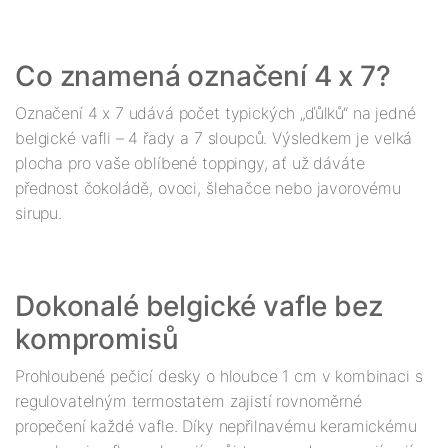
Co znamená označení 4 x 7?
Označení 4 x 7 udává počet typických „ďůlků“ na jedné
belgické vafli – 4 řady a 7 sloupců. Výsledkem je velká
plocha pro vaše oblíbené toppingy, ať už dáváte
přednost čokoládě, ovoci, šlehačce nebo javorovému
sirupu.
Dokonalé belgické vafle bez
kompromisů
Prohloubené pečicí desky o hloubce 1 cm v kombinaci s
regulovatelným termostatem zajistí rovnoměrné
propečení každé vafle. Díky nepřilnavému keramickému