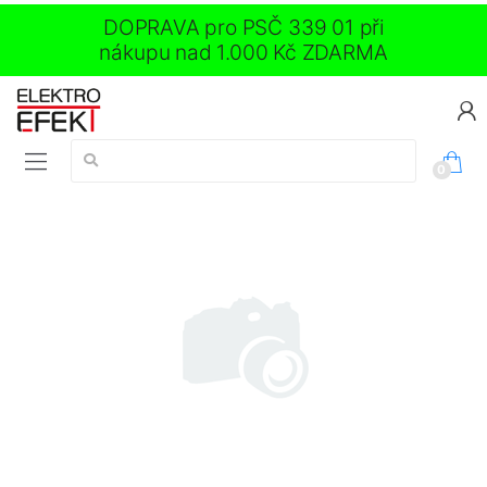
DOPRAVA pro PSČ 339 01 při
nákupu nad 1.000 Kč ZDARMA
Vyhledávání:
0